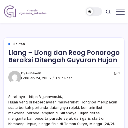
Skip
to
content
Nulis
Gunawan
Kalau
Sutanto
Sempat
Website
Liputan
Liang – Liong dan Reog Ponorogo
Beraksi Ditengah Guyuran Hujan
By
Gunawan
1
February 24, 2008
1 Min Read
Surabaya – https://gunawan.id/,
Hujan yang di kepercayaan masyarakat Tionghoa merupakan
suatu berkah pertanda datangnya rejeki, kemarin ikut
mewarnai parade lampion di Surabaya. Hujan deras
mengantarkan peserta parade sejak dari garis start di
Kembang Jepun, hingga finis di Taman Surya, Minggu (24/2).