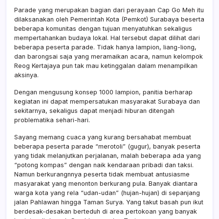
Parade yang merupakan bagian dari perayaan Cap Go Meh itu
dilaksanakan oleh Pemerintah Kota (Pemkot) Surabaya beserta
beberapa komunitas dengan tujuan menyatuhkan sekaligus
mempertahankan budaya lokal. Hal tersebut dapat dilihat dari
beberapa peserta parade. Tidak hanya lampion, liang-liong,
dan barongsai saja yang meramaikan acara, namun kelompok
Reog Kertajaya pun tak mau ketinggalan dalam menampilkan
aksinya.
Dengan mengusung konsep 1000 lampion, panitia berharap
kegiatan ini dapat mempersatukan masyarakat Surabaya dan
sekitarnya, sekaligus dapat menjadi hiburan ditengah
problematika sehari-hari.
Sayang memang cuaca yang kurang bersahabat membuat
beberapa peserta parade “merotoli” (gugur), banyak peserta
yang tidak melanjutkan perjalanan, malah beberapa ada yang
“potong kompas” dengan naik kendaraan pribadi dan taksi.
Namun berkurangnnya peserta tidak membuat antusiasme
masyarakat yang menonton berkurang pula. Banyak diantara
warga kota yang rela “udan-udan” (hujan-hujan) di sepanjang
jalan Pahlawan hingga Taman Surya. Yang takut basah pun ikut
berdesak-desakan berteduh di area pertokoan yang banyak