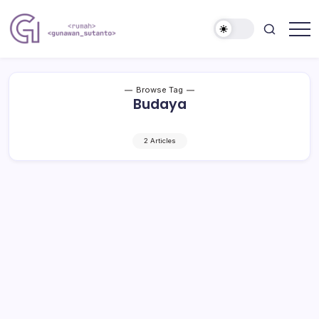
Skip
to
content
Nulis
Gunawan
Kalau
Sutanto
Sempat
Website
Browse Tag
Budaya
2 Articles