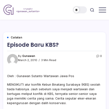
Skip
to
content
Nulis
Gunawan
Kalau
Sutanto
Sempat
Website
Catatan
Episode Baru KBS?
By
Gunawan
0
March 2, 2010
3 Min Read
Oleh : Gunawan Sutanto Wartawan Jawa Pos
MENGIKUTI alur konflik Kebun Binatang Surabaya (KBS) seolah
tiada habisnya. Jauh sebelum saya menjadi wartawan dan
bertugas meliput konflik di KBS, ternyata senior-senior saya
juga memiliki cerita yang sama. Cerita seputar eker-ekeran
kepengurusan dengan dalih konservasi.