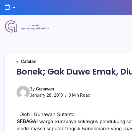
Skip
-
to
content
Nulis
Gunawan
Kalau
Sempat
Sutanto
Website
Catatan
Bonek; Gak Duwe Emak, Di
By
Gunawan
January 28, 2010
3 Min Read
Oleh : Gunawan Sutanto
SEBAGAI
warga Surabaya sekaligus pendukung seti
media massa seputar tragedi Bonekmania yang
roa