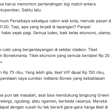
ika harus menonton pertandingan
big match
antara
Nopember, Sabtu lalu.
 umum Persebaya sekaligus calon wali kota, menulis pesan d
1.00. Tapi, apa yang terjadi di lapangan? Panpel
abis sejak pagi. Semua ludes, baik kelas ekonomi, utama,
alo-calo yang bergentayangan di sekitar stadion. Tiket
an Bonekmania. Tiket ekonomi yang semula berlabel Rp 20
u.
Rp 75 ribu. Yang lebih gila, tiket VIP dijual Rp 150 ribu,
penilaian saya sumber militansi Bonek yang kebablasan
apa pun tak masalah, asal bisa mendukung langsung Green
elengi
,
ngutang
, atau
ngamen
, berbeda rasanya. Mereka
pat dengan susah itu tak berarti gara-gara harga tiket di