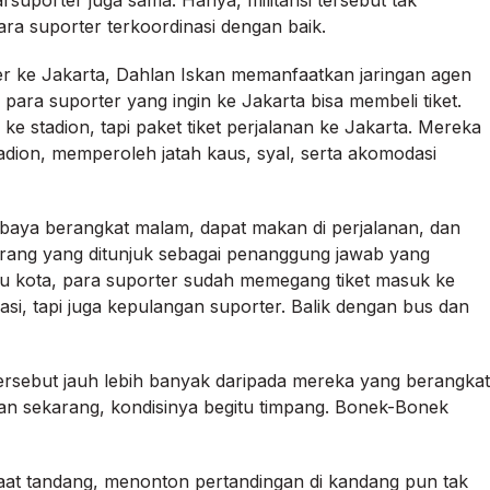
suporter juga sama. Hanya, militansi tersebut tak
ara suporter terkoordinasi dengan baik.
r ke Jakarta, Dahlan Iskan memanfaatkan jaringan agen
 para suporter yang ingin ke Jakarta bisa membeli tiket.
e stadion, tapi paket tiket perjalanan ke Jakarta. Mereka
adion, memperoleh jatah kaus, syal, serta akomodasi
abaya berangkat malam, dapat makan di perjalanan, dan
eorang yang ditunjuk sebagai penanggung jawab yang
bu kota, para suporter sudah memegang tiket masuk ke
si, tapi juga kepulangan suporter. Balik dengan bus dan
rsebut jauh lebih banyak daripada mereka yang berangkat
gan sekarang, kondisinya begitu timpang. Bonek-Bonek
aat tandang, menonton pertandingan di kandang pun tak