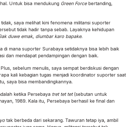
ahal. Untuk bisa mendukung
Green Force
bertanding,
tidak, saya melihat kini fenomena militansi suporter
rsebut tidak hadir tanpa sebab. Layaknya kehidupan
Gak duwe emak
,
diumbar
karo bapake
.
a di mana suporter Surabaya setidaknya bisa lebih baik
inasi dan mendapat pendampingan dengan baik.
. Plus, sebelum menulis, saya sempat berdiskusi dengan
rapa kali kebagian tugas menjadi koordinator suporter saat
itu, saya bisa membandingkannya.
 adalah ketika Persebaya
tret tet tet
(sebutan untuk
an, 1989. Kala itu, Persebaya berhasil ke final dan
yo
tak berbeda dari sekarang. Tawuran tetap iya, ambil