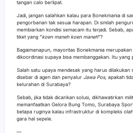
tangan calo berlipat.
Jadi, jangan salahkan kalau para Bonekmania di s
pengorbanan tak sesuai harapan. Di sinilah pengur
membiarkan kondisi semacam itu terjadi. Sebab, apa
tiket yang ”
koen maneh koen maneh
”?
Bagaimanapun, mayoritas Bonekmania merupakan warg
dikoordinasi supaya bisa membanggakan. Itu yang p
Salah satu upaya mendesak yang harus dilakukan mu
disebar di agen dan penyalur
Jawa
Pos
, apakah ti
kelurahan di Surabaya?
Sebab, jika tidak dicarikan solusi, dikhawatirkan m
memanfaatkan Gelora Bung Tomo, Surabaya Sport C
betapa ruginya kalau infrastruktur di kompleks ola
gara hal sepele.
—