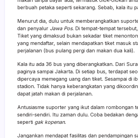
makan tanpa bayar ada, termasuk olok-olokan antar
berbuah petaka seperti sekarang. Sebab, kala itu p
Menurut dia, dulu untuk memberangkatkan suporte
dan penyalur
Jawa Pos
. Di tempat-tempat tersebut,
Tiket yang dimaksud bukan sekadar tiket menonton k
yang mendaftar, selain mendapatkan tiket masuk st
perjalanan (bus pulang pergi dan makan dua kali).
Kala itu ada 36 bus yang diberangkatkan. Dari Sur
paginya sampai Jakarta. Di setiap bus, terdapat s
dipercaya memegang uang dan tiket. Sesampai di i
stadion. Tidak hanya keberangkatan yang dikoordina
dapat jatah makan di perjalanan.
Antusiasme suporter yang ikut dalam rombongan te
sendiri-sendiri. Itu zaman dulu. Coba bedakan den
seperti
gak kopenan
.
Jangankan mendapat fasilitas dan pendampingan s