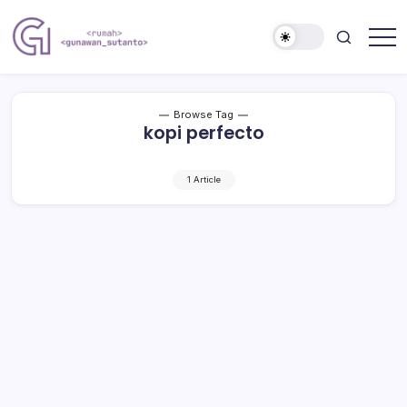
Skip
to
content
Nulis
Gunawan
Kalau
Sutanto
Sempat
Website
Browse Tag
kopi perfecto
1 Article