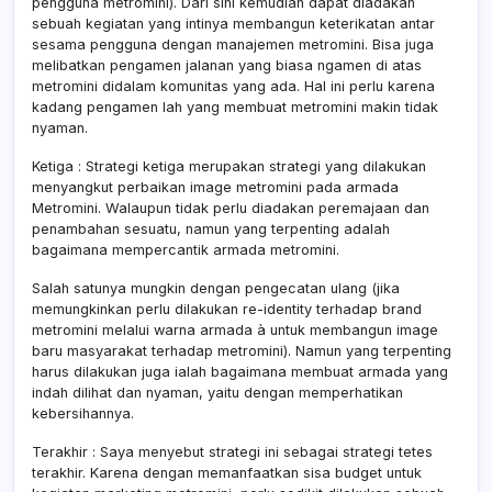
pengguna metromini). Dari sini kemudian dapat diadakan
sebuah kegiatan yang intinya membangun keterikatan antar
sesama pengguna dengan manajemen metromini. Bisa juga
melibatkan pengamen jalanan yang biasa ngamen di atas
metromini didalam komunitas yang ada. Hal ini perlu karena
kadang pengamen lah yang membuat metromini makin tidak
nyaman.
Ketiga : Strategi ketiga merupakan strategi yang dilakukan
menyangkut perbaikan image metromini pada armada
Metromini. Walaupun tidak perlu diadakan peremajaan dan
penambahan sesuatu, namun yang terpenting adalah
bagaimana mempercantik armada metromini.
Salah satunya mungkin dengan pengecatan ulang (jika
memungkinkan perlu dilakukan re-identity terhadap brand
metromini melalui warna armada à untuk membangun image
baru masyarakat terhadap metromini). Namun yang terpenting
harus dilakukan juga ialah bagaimana membuat armada yang
indah dilihat dan nyaman, yaitu dengan memperhatikan
kebersihannya.
Terakhir : Saya menyebut strategi ini sebagai strategi tetes
terakhir. Karena dengan memanfaatkan sisa budget untuk