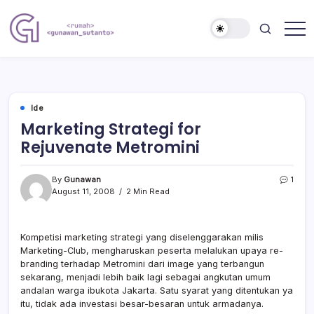
Skip
to
content
Nulis
Gunawan
Kalau
Sutanto
Sempat
Website
Ide
Marketing Strategi for
Rejuvenate Metromini
By
Gunawan
1
August 11, 2008
2 Min Read
Kompetisi marketing strategi yang diselenggarakan milis
Marketing-Club, mengharuskan peserta melalukan upaya re-
branding terhadap Metromini dari image yang terbangun
sekarang, menjadi lebih baik lagi sebagai angkutan umum
andalan warga ibukota Jakarta. Satu syarat yang ditentukan ya
itu, tidak ada investasi besar-besaran untuk armadanya.