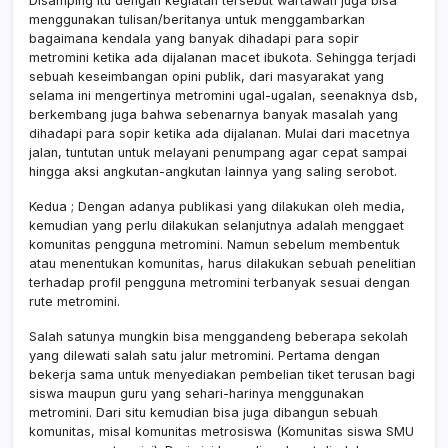
Disamping itu dengan kegiatan tersebut wartawan juga bisa
menggunakan tulisan/beritanya untuk menggambarkan
bagaimana kendala yang banyak dihadapi para sopir
metromini ketika ada dijalanan macet ibukota. Sehingga terjadi
sebuah keseimbangan opini publik, dari masyarakat yang
selama ini mengertinya metromini ugal-ugalan, seenaknya dsb,
berkembang juga bahwa sebenarnya banyak masalah yang
dihadapi para sopir ketika ada dijalanan. Mulai dari macetnya
jalan, tuntutan untuk melayani penumpang agar cepat sampai
hingga aksi angkutan-angkutan lainnya yang saling serobot.
Kedua ; Dengan adanya publikasi yang dilakukan oleh media,
kemudian yang perlu dilakukan selanjutnya adalah menggaet
komunitas pengguna metromini. Namun sebelum membentuk
atau menentukan komunitas, harus dilakukan sebuah penelitian
terhadap profil pengguna metromini terbanyak sesuai dengan
rute metromini.
Salah satunya mungkin bisa menggandeng beberapa sekolah
yang dilewati salah satu jalur metromini. Pertama dengan
bekerja sama untuk menyediakan pembelian tiket terusan bagi
siswa maupun guru yang sehari-harinya menggunakan
metromini. Dari situ kemudian bisa juga dibangun sebuah
komunitas, misal komunitas metrosiswa (Komunitas siswa SMU